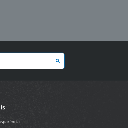
is
ansparência