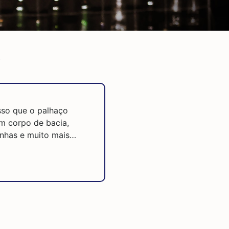
s
sso que o palhaço
m corpo de bacia,
inhas e muito mais…