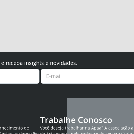
 e receba insights e novidades.
E-mail
Trabalhe Conosco
ornecimento de
Você deseja trabalhar na Apaa? A associação 
úncias, reclamações
da Arte espera pelo cadastro do seu currículo.