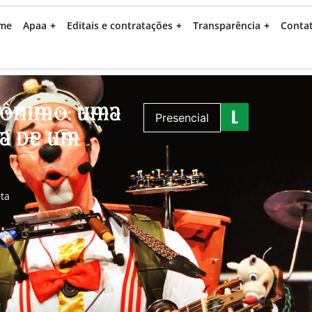
me
Apaa
Editais e contratações
Transparência
Conta
rônimo: uma
Presencial
da de um
ta