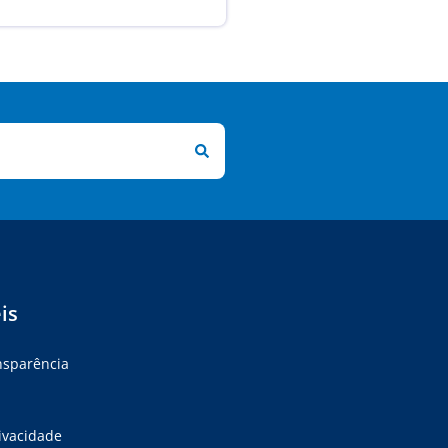
is
ansparência
rivacidade