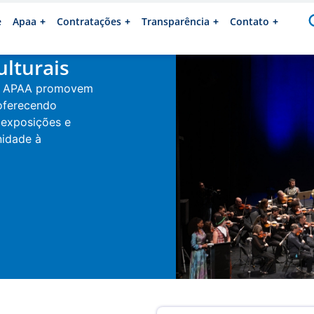
e
Apaa
Contratações
Transparência
Contato
lturais
da APAA promovem
 oferecendo
 exposições e
nidade à