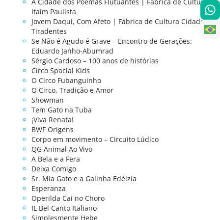
A Cidade dos Poemas Flutuantes | Fábrica de Cultura
Itaim Paulista
Jovem Daqui, Com Afeto | Fábrica de Cultura Cidade
Tiradentes
Se Não é Agudo é Grave – Encontro de Gerações:
Eduardo Janho-Abumrad
Sérgio Cardoso – 100 anos de histórias
Circo Spacial Kids
O Circo Fubanguinho
O Circo, Tradição e Amor
Showman
Tem Gato na Tuba
¡Viva Renata!
BWF Origens
Corpo em movimento – Circuito Lúdico
QG Animal Ao Vivo
A Bela e a Fera
Deixa Comigo
Sr. Mia Gato e a Galinha Edélzia
Esperanza
Operilda Cai no Choro
IL Bel Canto Italiano
Simplesmente Hebe