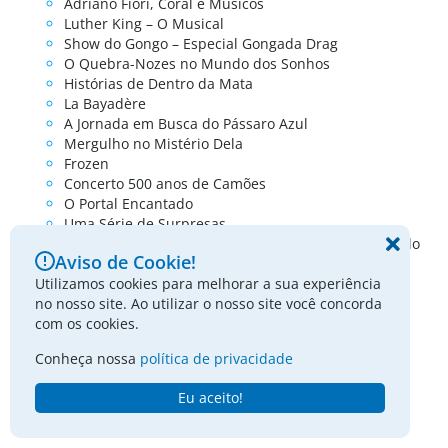
Adriano Fiori, Coral e Músicos
Luther King – O Musical
Show do Gongo – Especial Gongada Drag
O Quebra-Nozes no Mundo dos Sonhos
Histórias de Dentro da Mata
La Bayadère
A Jornada em Busca do Pássaro Azul
Mergulho no Mistério Dela
Frozen
Concerto 500 anos de Camões
O Portal Encantado
Uma Série de Surpresas
Grande Sertão: Veredas – O Julgamento de Zé Bebelo
Aviso de Cookie!
Martinho, Coração de Rei
– O Musical
Utilizamos cookies para melhorar a sua experiência
Aula de Dança de Salão
no nosso site. Ao utilizar o nosso site você concorda
com os cookies.
Conheça nossa
política de privacidade
Agenda Circo
Eu aceito!
Nenhum