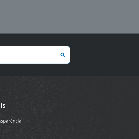
is
ansparência