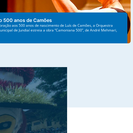
o 500 anos de Camões
ação aos 500 anos de nascimento de Luís de Camões, a Orquestra
unicipal de Jundiaí estreia a obra “Camoniana 500”, de André Mehmari,