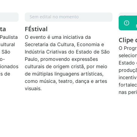
Sem edital no momento
Sem e
sta
FÉstival
Paulista
O evento é uma iniciativa da
Clipe
ultural
Secretaria da Cultura, Economia e
O Progr
e São
Indústria Criativas do Estado de São
selecio
co-
Paulo, promovendo expressões
Estado 
cionados
culturais de origem cristã, por meio
produçã
is de
de múltiplas linguagens artísticas,
incenti
como música, teatro, dança e artes
fortale
visuais.
nas peri