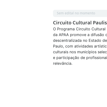
l no momento
Sem edital no momento
lo Showcase
Circuito Cultural Pauli
nosso estado em
O Programa Circuito Cultural 
 Escócia. O São Paulo
da APAA promove a difusão c
eva ao Fringe, maior
descentralizada no Estado d
e artes cênicas do mundo,
Paulo, com atividades artísti
 de seis espetáculos de
culturais nos municípios sele
 paulistas.
e participação de profissiona
relevância.