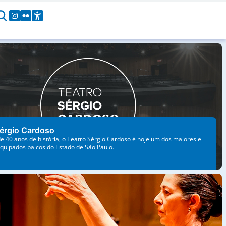
 Sérgio Cardoso
 de 40 anos de história, o
érgio Cardoso é hoje um dos
e mais bem equipados palcos
o de São Paulo.
Sérgio Cardoso
 40 anos de história, o Teatro Sérgio Cardoso é hoje um dos maiores e
quipados palcos do Estado de São Paulo.