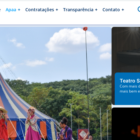
e
Apaa
Contratações
Transparência
Contato
Teatro
Com mais
Teatro S
maiores 
do Estad
Teatro 
Com mais de
mais bem e