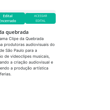
dital no momento
Sem edital no momento
Edital
Edital
ACESSAR
Encerrado
Encerrado
EDITAL
 da quebrada
Curta da Quebrada
ama Clipe da Quebrada
O Programa Curta da Que
na produtoras audiovisuais do
seleciona produtoras audi
de São Paulo para a
Estado de São Paulo para
o de videoclipes musicais,
produção de curtas-metr
vando a criação audiovisual e
ficcionais, incentivando a 
cendo a produção artística
audiovisual e contribuindo
ferias.
fortalecimento da produçã
nas periferias.