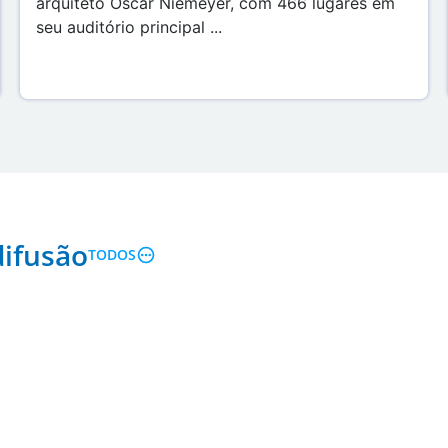
arquiteto Oscar Niemeyer, com 466 lugares em
seu auditório principal ...
ifusão
TODOS