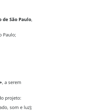
o de São Paulo
,
o Paulo;
+
, a serem
o projeto:
ado, som e luz);