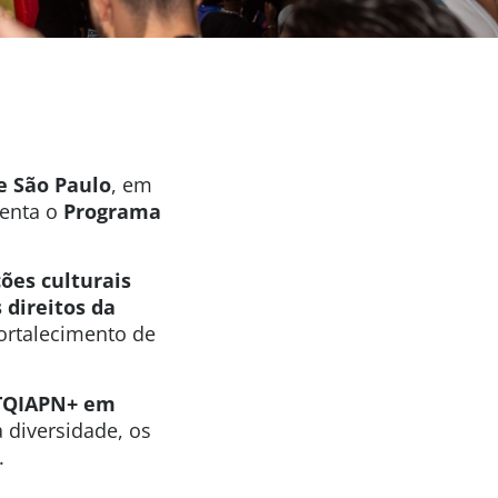
e São Paulo
, em
senta o
Programa
ões culturais
 direitos da
ortalecimento de
BTQIAPN+ em
 diversidade, os
.