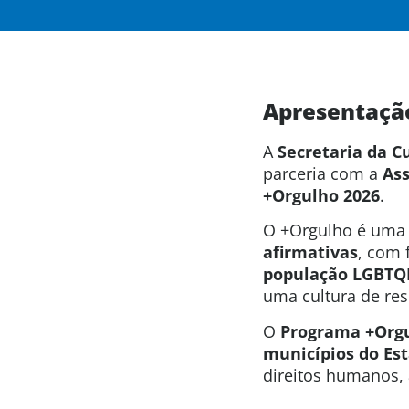
Apresentaçã
A
Secretaria da C
parceria com a
Ass
+Orgulho 2026
.
O +Orgulho é uma a
afirmativas
, com 
população LGBTQ
uma cultura de res
O
Programa +Org
municípios do Est
direitos humanos, 