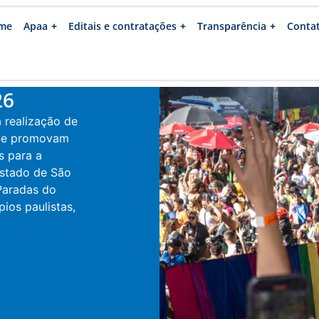
me
Apaa
Editais e contratações
Transparência
Conta
26
 realização de
 que promovam
os para a
stado de São
Paradas do
ios paulistas,