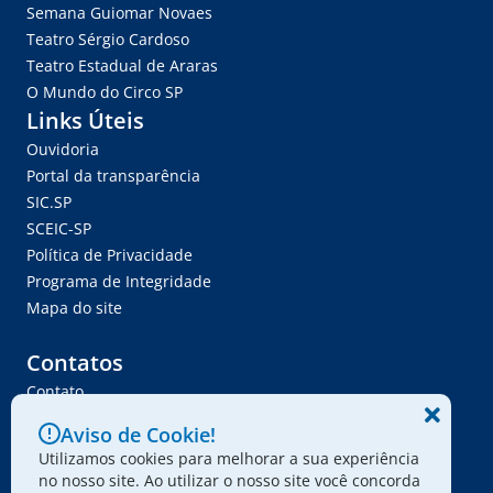
Semana Guiomar Novaes
Teatro Sérgio Cardoso
Teatro Estadual de Araras
O Mundo do Circo SP
Links Úteis
Ouvidoria
Portal da transparência
SIC.SP
SCEIC-SP
Política de Privacidade
Programa de Integridade
Mapa do site
Contatos
Contato
Trabalhe Conosco
Aviso de Cookie!
Ser Fornecedor
Utilizamos cookies para melhorar a sua experiência
Envie seu projeto
no nosso site. Ao utilizar o nosso site você concorda