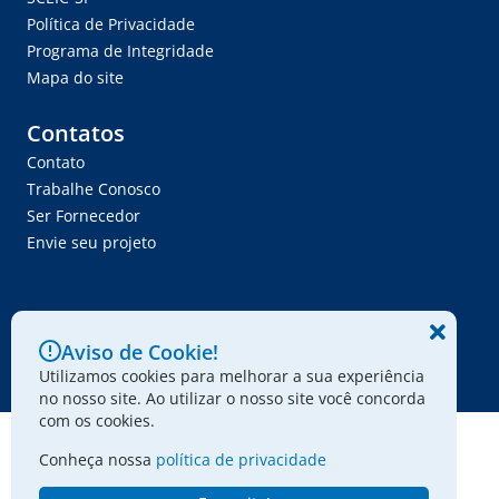
Política de Privacidade
Programa de Integridade
Mapa do site
Contatos
Contato
Trabalhe Conosco
Ser Fornecedor
Envie seu projeto
Aviso de Cookie!
© 2024 - Associação Paulista dos Amigos da Arte
Utilizamos cookies para melhorar a sua experiência
no nosso site. Ao utilizar o nosso site você concorda
com os cookies.
Conheça nossa
política de privacidade