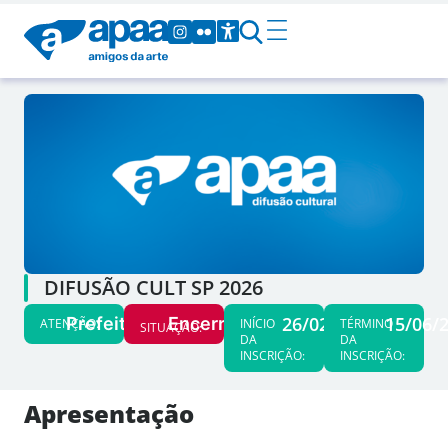
DIFUSÃO CULT SP 2026
26/02/26
15/06/
Prefeituras
Encerrado
ATENÇÃO:
INÍCIO
TÉRMINO
SITUAÇÃO:
DA
DA
INSCRIÇÃO:
INSCRIÇÃO:
Apresentação