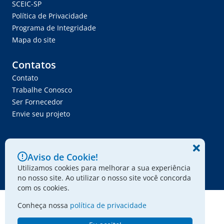
SCEIC-SP
Política de Privacidade
Programa de Integridade
Mapa do site
Contatos
Contato
Trabalhe Conosco
Ser Fornecedor
Envie seu projeto
Aviso de Cookie!
© 2024 - Associação Paulista dos Amigos da Arte
Utilizamos cookies para melhorar a sua experiência
no nosso site. Ao utilizar o nosso site você concorda
com os cookies.
Conheça nossa
política de privacidade