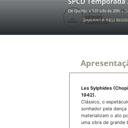
SPCD Temporada 2
Ho
De Quinta a Sábado às 20h e D
GARANTA SEU INGR
Apresentaç
Les Sylphides (Chopi
1942).
Clássico, o espetácu
sonhador pela dança d
materializam o ato 
uma obra de grande b