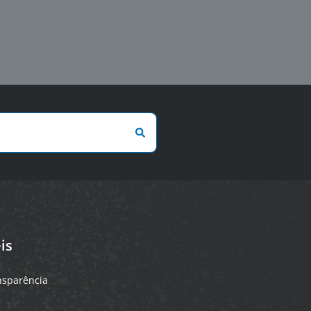
is
ansparência