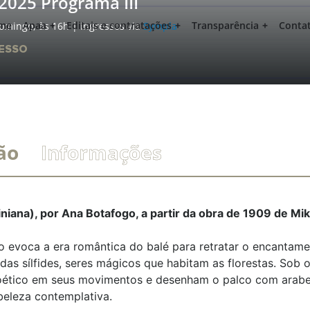
025 Programa III
me
Apaa
Editais e contratações
Transparência
Conta
omingo, às 16h | Ingressos via
Sympla
ESSO
ão
Informações
niana), por Ana Botafogo, a partir da obra de 1909 de Mik
lo evoca a era romântica do balé para retratar o encantam
as sílfides, seres mágicos que habitam as florestas. Sob o 
poético em seus movimentos e desenham o palco com arabe
eleza contemplativa.