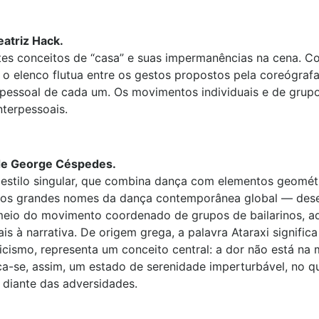
eatriz Hack.
ntes conceitos de “casa” e suas impermanências na cena. 
a, o elenco flutua entre os gestos propostos pela coreógraf
a pessoal de cada um. Os movimentos individuais e de grup
nterpessoais.
 de George Céspedes.
estilo singular, que combina dança com elementos geomét
os grandes nomes da dança contemporânea global — dese
eio do movimento coordenado de grupos de bailarinos, ad
s à narrativa. De origem grega, a palavra Ataraxi signific
icismo, representa um conceito central: a dor não está na
sca-se, assim, um estado de serenidade imperturbável, no q
 diante das adversidades.