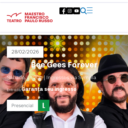
28/02
/2026
Bee Gees Forever
Sábado, às 20h | Ingressos via Sympla
Garanta seu ingresso
Entrada:
Presencial