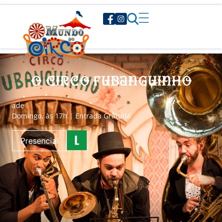
O Circo Fubanguinho
a
de
Domingo, às 17h | Entrada Gratuita
Presencial