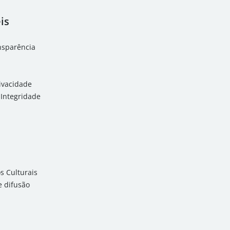
is
ansparência
rivacidade
Integridade
 Culturais
 difusão