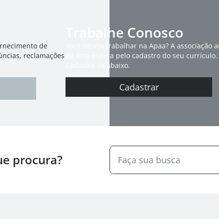
Trabalhe Conosco
ornecimento de
Você deseja trabalhar na Apaa? A associação 
úncias, reclamações
da Arte espera pelo cadastro do seu currículo.
Cadastre-se abaixo.
Cadastrar
ue procura?