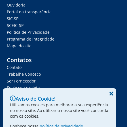
Ouvidoria
Portal da transparência
SIC.SP
SCEIC-SP
Política de Privacidade
Programa de Integridade
Mapa do site
Contatos
Contato
Trabalhe Conosco
Ser Fornecedor
Envie seu projeto
Aviso de Cookie!
Utilizamos cookies para melhorar a sua experiência
no nosso site. Ao utilizar o nosso site você concorda
com os cookies.
© 2024 - Associação Paulista dos Amigos da Arte
Conheça nossa
política de privacidade