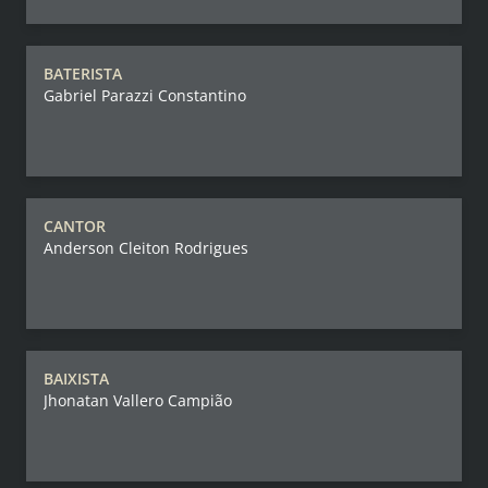
BATERISTA
Gabriel Parazzi Constantino
CANTOR
Anderson Cleiton Rodrigues
BAIXISTA
Jhonatan Vallero Campião