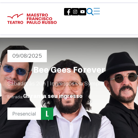
09/08
/2025
Bee Gees Forever
Sábado, às 20h | Ingressos via Sympla
Garanta seu ingresso
Entrada:
Presencial