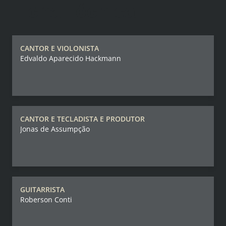
Ficha Técnica
CANTOR E VIOLONISTA
Edvaldo Aparecido Hackmann
CANTOR E TECLADISTA E PRODUTOR
Jonas de Assumpção
GUITARRISTA
Roberson Conti