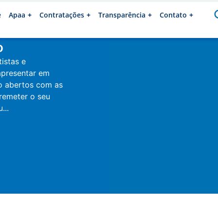
e
Apaa
Contratações
Transparência
Contato
o
tistas e
apresentar em
io abertos com as
 remeter o seu
...