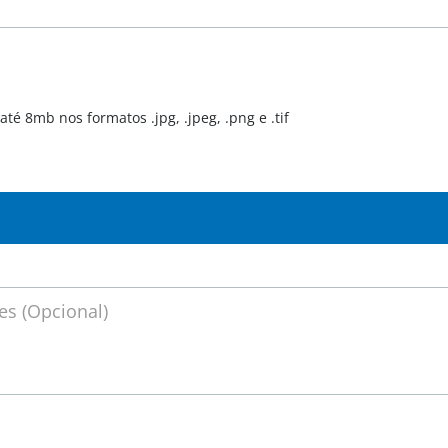
té 8mb nos formatos .jpg, .jpeg, .png e .tif
s (Opcional)