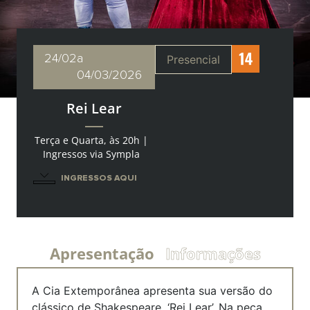
24/02
a
Presencial
04/03/2026
Rei Lear
Terça e Quarta, às 20h |
Ingressos via Sympla
INGRESSOS AQUI
Apresentação
Informações
A Cia Extemporânea apresenta sua versão do
clássico de Shakespeare, ‘Rei Lear’. Na peça,