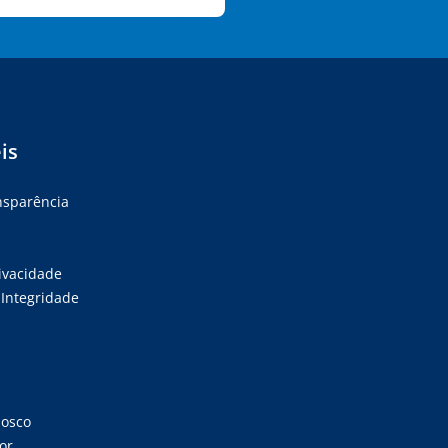
is
ansparência
rivacidade
Integridade
nosco
or