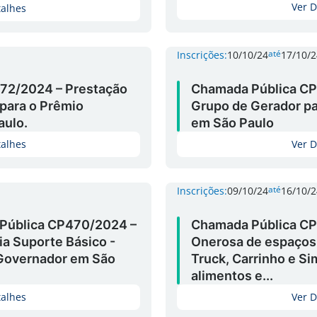
Ver D
talhes
até
Inscrições:
10/10/24
17/10/2
72/2024 – Prestação
Chamada Pública CP
 para o Prêmio
Grupo de Gerador p
aulo.
em São Paulo
talhes
Ver D
até
Inscrições:
09/10/24
16/10/2
 Pública CP470/2024 –
Chamada Pública C
a Suporte Básico -
Onerosa de espaços
 Governador em São
Truck, Carrinho e Si
alimentos e...
talhes
Ver D