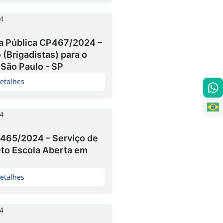
4
a Pública CP467/2024 –
(Brigadistas) para o
 São Paulo - SP
etalhes
4
465/2024 – Serviço de
eto Escola Aberta em
etalhes
4