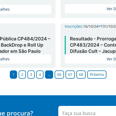
Ver D
talhes
até
Inscrições:
16/10/24
31/10/2
 Pública CP484/2024 –
Resultado - Prorrog
 BackDrop e Roll Up
CP483/2024 – Contr
ador em São Paulo
Difusão Cult – Jacup
talhes
Ver D
1
2
3
4
…
66
67
68
Próxima
ue procura?