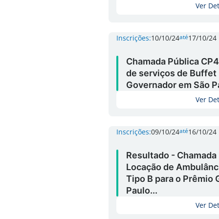
Ver De
até
Inscrições:
10/10/24
17/10/24
Chamada Pública CP4
de serviços de Buffet
Governador em São P
Ver De
até
Inscrições:
09/10/24
16/10/24
Resultado - Chamada
Locação de Ambulânci
Tipo B para o Prêmio
Paulo...
Ver De