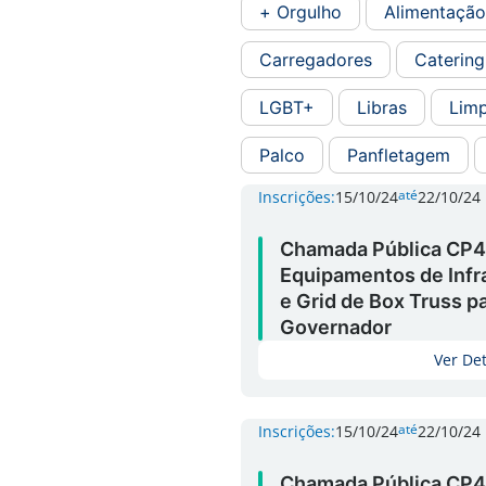
+ Orgulho
Alimentação
Carregadores
Catering
LGBT+
Libras
Lim
Palco
Panfletagem
até
Inscrições:
15/10/24
22/10/24
Chamada Pública CP4
Equipamentos de Infra
e Grid de Box Truss p
Governador
Ver De
até
Inscrições:
15/10/24
22/10/24
Chamada Pública CP4