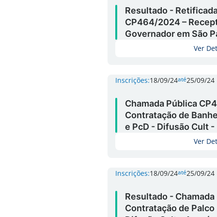
Resultado - Retificad
CP464/2024 – Recepti
Governador em São P
Ver De
até
Inscrições:
18/09/24
25/09/24
Chamada Pública CP4
Contratação de Banhe
e PcD - Difusão Cult - 
Ver De
até
Inscrições:
18/09/24
25/09/24
Resultado - Chamada
Contratação de Palco 