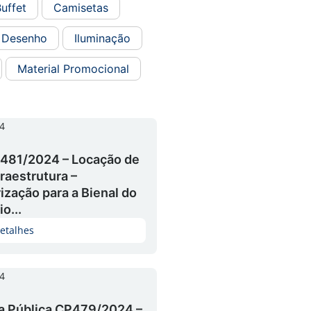
uffet
Camisetas
Desenho
Iluminação
Material Promocional
4
481/2024 – Locação de
raestrutura –
zação para a Bienal do
o...
etalhes
4
a Pública CP479/2024 –