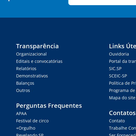
Transparência
Links Úte
Organizacional
Ouvidoria
Editais e convocatórias
Portal da tr
Relatórios
SIC.SP
Demonstrativos
SCEIC-SP
Balanços
Política de P
Outros
Programa de 
Mapa do site
Perguntas Frequentes
Contatos
APAA
Festival de circo
Contato
+Orgulho
Trabalhe Co
Revelando SP
Ser Forneced