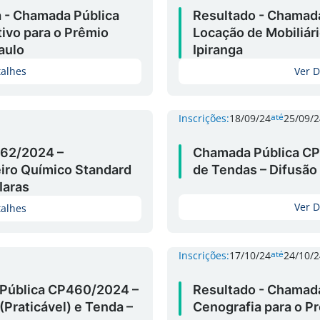
a - Chamada Pública
Resultado - Chamad
vo para o Prêmio
Locação de Mobiliár
aulo
Ipiranga
talhes
Ver D
até
Inscrições:
18/09/24
25/09/2
62/2024 –
Chamada Pública CP
iro Químico Standard
de Tendas – Difusão 
Iaras
Ver D
talhes
até
Inscrições:
17/10/24
24/10/2
 Pública CP460/2024 –
Resultado - Chamad
(Praticável) e Tenda –
Cenografia para o P