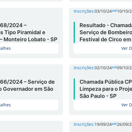
até
Inscrições:
03/10/24
10/10/2
68/2024 –
Resultado - Chamad
s Tipo Piramidal e
Serviço de Bombeiro 
 – Monteiro Lobato - SP
Festival de Circo em
talhes
Ver D
até
Inscrições:
02/10/24
09/10/2
66/2024 – Serviço de
Chamada Pública CP
io Governador em São
Limpeza para o Proj
São Paulo - SP
talhes
Ver D
até
Inscrições:
19/09/24
26/09/2