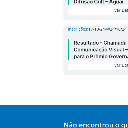
Difusão Cult – Aguaí
Ver De
até
Inscrições:
17/10/24
24/10/24
Resultado - Chamada
Comunicação Visual –
para o Prêmio Govern
Ver De
Não encontrou o q