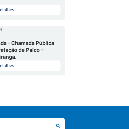
etalhes
4
ada - Chamada Pública
atação de Palco –
iranga.
etalhes