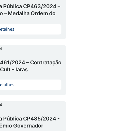
a Pública CP463/2024 –
io – Medalha Ordem do
etalhes
4
461/2024 – Contratação
Cult – Iaras
etalhes
4
a Pública CP485/2024 -
rêmio Governador