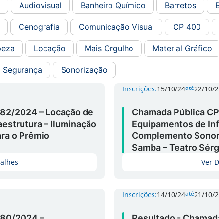
Audiovisual
Banheiro Químico
Barretos
B
Cenografia
Comunicação Visual
CP 400
peza
Locação
Mais Orgulho
Material Gráfico
Segurança
Sonorização
até
Inscrições:
15/10/24
22/10/2
82/2024 – Locação de
Chamada Pública CP
estrutura – Iluminação
Equipamentos de Inf
ara o Prêmio
Complemento Sonori
Samba – Teatro Sérgi
talhes
Ver D
até
Inscrições:
14/10/24
21/10/2
80/2024 –
Resultado - Chamad