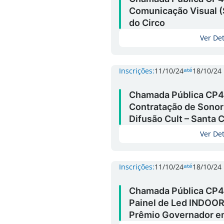
Comunicação Visual (
do Circo
Ver De
até
Inscrições:
11/10/24
18/10/24
Chamada Pública CP4
Contratação de Sonori
Difusão Cult – Santa 
Ver De
até
Inscrições:
11/10/24
18/10/24
Chamada Pública CP4
Painel de Led INDOOR
Prêmio Governador e