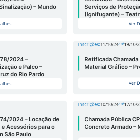
Sinalização) – Mundo
Serviços de Proteçã
(Ignifugante) – Teat
talhes
Ver D
até
Inscrições:
11/10/24
19/10/2
78/2024 –
Retificada Chamada
zação e Palco –
Material Gráfico – 
Cruz do Rio Pardo
Ver D
talhes
até
Inscrições:
10/10/24
17/10/2
74/2024 – Locação de
Chamada Pública CP
 e Acessórios para o
Concreto Armado – 
m São Paulo