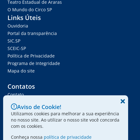
Teatro Estadual de Araras
O Mundo do Circo SP
Links Úteis
Ouvidoria
Portal da transparência
SIC.SP
SCEIC-SP
Política de Privacidade
Programa de Integridade
Mapa do site
Contatos
Contato
Trabalhe Conosco
Aviso de Cookie!
Ser Fornecedor
Utilizamos cookies para melhorar a sua experiência
Envie seu projeto
no nosso site. Ao utilizar o nosso site você concorda
com os cookies.
Conheça nossa
política de privacidade