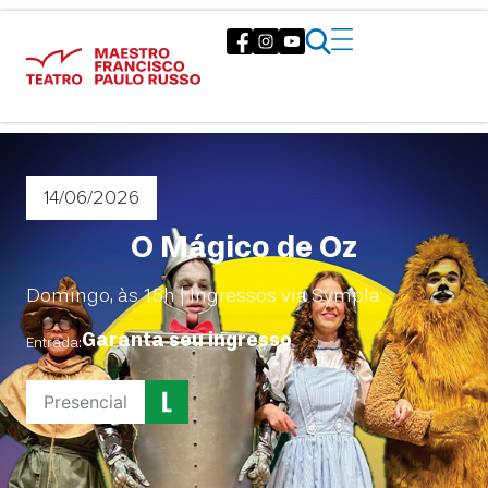
14/06
/2026
O Mágico de Oz
Domingo, às 15h | Ingressos via Sympla
Garanta seu ingresso
Entrada:
Presencial