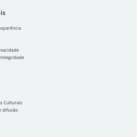
is
ansparência
rivacidade
Integridade
 Culturais
 difusão