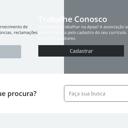
Trabalhe Conosco
ornecimento de
Você deseja trabalhar na Apaa? A associação 
úncias, reclamações
da Arte espera pelo cadastro do seu currículo.
Cadastre-se abaixo.
Cadastrar
ue procura?