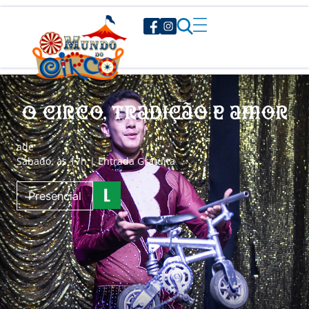
O circo, tradição e amor
a
de
Sábado, às 17h | Entrada Gratuita
Presencial