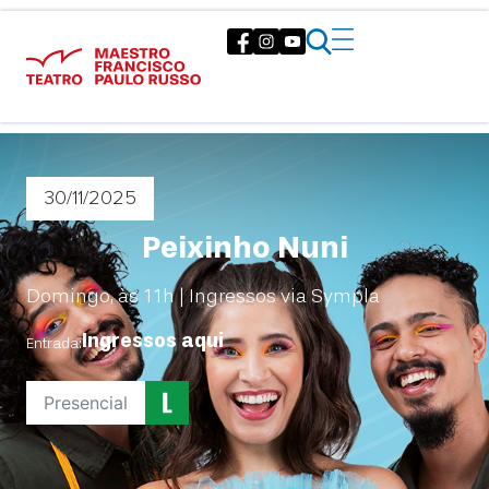
30/11
/2025
Peixinho Nuni
Domingo, às 11h | Ingressos via Sympla
Ingressos aqui
Entrada:
Presencial