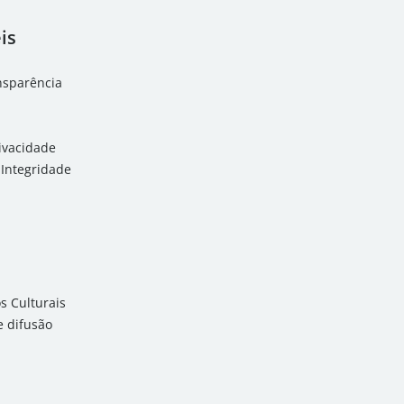
is
ansparência
rivacidade
Integridade
 Culturais
 difusão