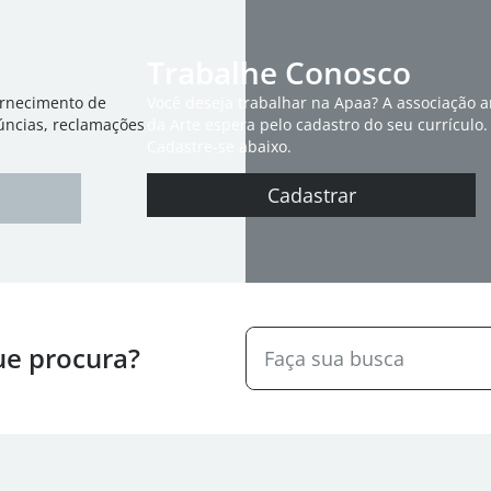
Trabalhe Conosco
ornecimento de
Você deseja trabalhar na Apaa? A associação 
úncias, reclamações
da Arte espera pelo cadastro do seu currículo.
Cadastre-se abaixo.
Cadastrar
ue procura?