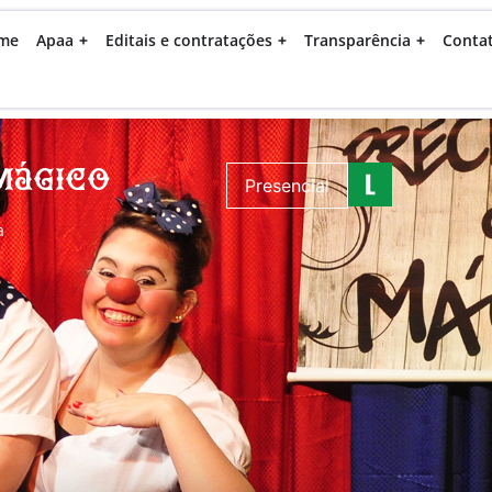
me
Apaa
Editais e contratações
Transparência
Conta
 Mágico
Presencial
a