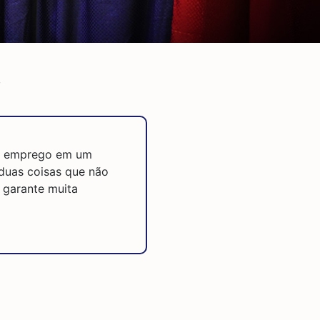
s
um emprego em um
duas coisas que não
 garante muita