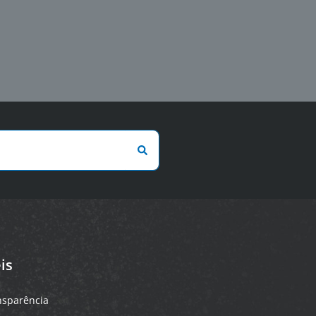
is
ansparência