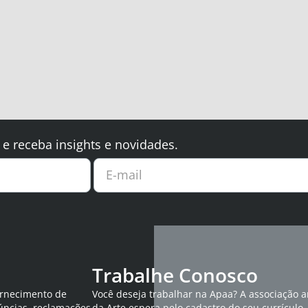
 e receba insights e novidades.
E-mail
Trabalhe Conosco
ornecimento de
Você deseja trabalhar na Apaa? A associação 
úncias, reclamações
da Arte espera pelo cadastro do seu currículo.