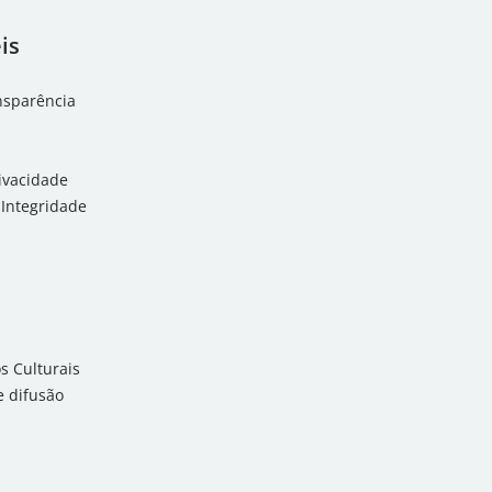
is
ansparência
rivacidade
Integridade
 Culturais
 difusão