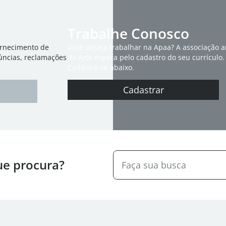
Trabalhe Conosco
ornecimento de
Você deseja trabalhar na Apaa? A associação 
úncias, reclamações
da Arte espera pelo cadastro do seu currículo.
Cadastre-se abaixo.
Cadastrar
ue procura?