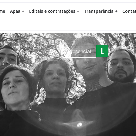
me
Apaa
Editais e contratações
Transparência
Conta
Presencial
ta