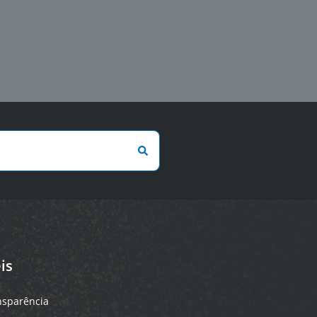
is
ansparência