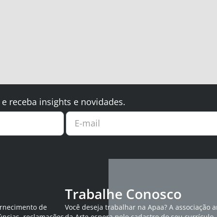
 e receba insights e novidades.
E-mail
Trabalhe Conosco
ornecimento de
Você deseja trabalhar na Apaa? A associação 
úncias, reclamações
da Arte espera pelo cadastro do seu currículo.