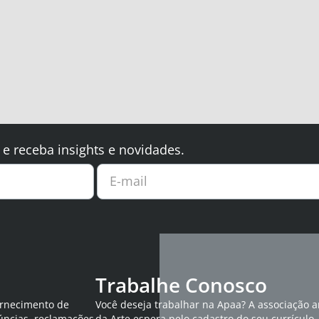
 e receba insights e novidades.
E-mail
Trabalhe Conosco
ornecimento de
Você deseja trabalhar na Apaa? A associação 
úncias, reclamações
da Arte espera pelo cadastro do seu currículo.