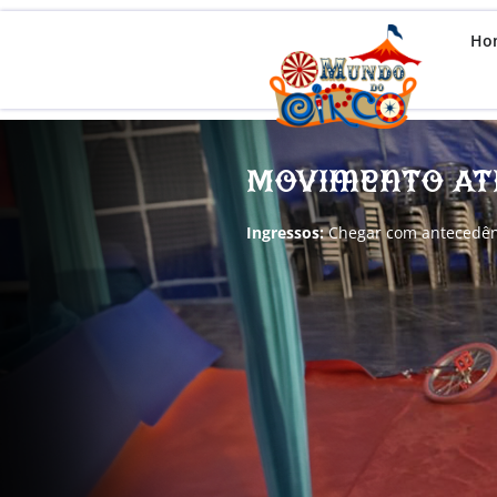
Ho
Movimento At
Ingressos:
Chegar com antecedênci