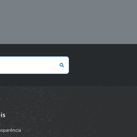
is
ansparência