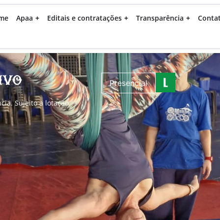
me
Apaa
Editais e contratações
Transparência
Conta
ivo
Presencial
a. Sujeito a lotação.