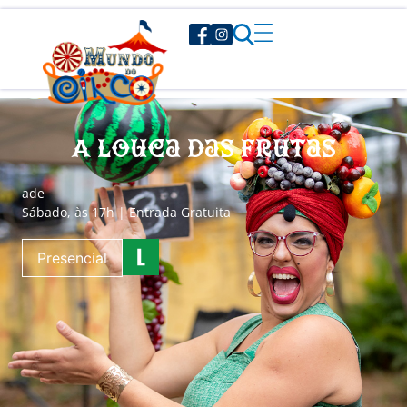
A Louca das Frutas
a
de
Sábado, às 17h | Entrada Gratuita
Presencial