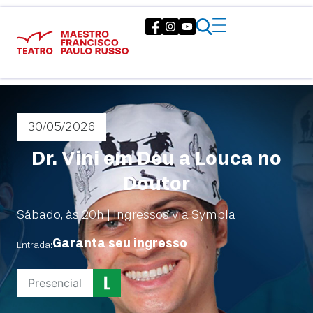
30/05
/2026
Dr. Vini em Deu a Louca no
Doutor
Sábado, às 20h | Ingressos via Sympla
Garanta seu ingresso
Entrada:
Presencial