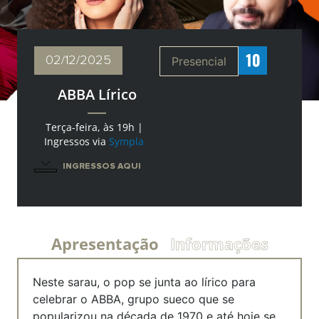
02/12
/2025
Presencial
ABBA Lírico
Terça-feira, às 19h |
Ingressos via
Sympla
INGRESSOS AQUI
Apresentação
Informações
Neste sarau, o pop se junta ao lírico para
celebrar o ABBA, grupo sueco que se
popularizou na década de 1970 e até hoje se