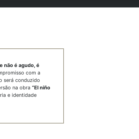
e não é agudo, é
ompromisso com a
clo será conduzido
mersão na obra
“El niño
ia e identidade