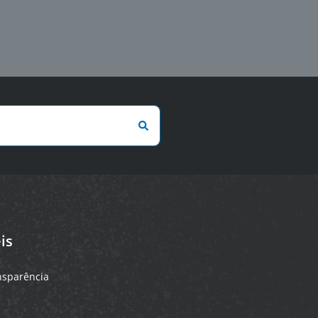
is
ansparência