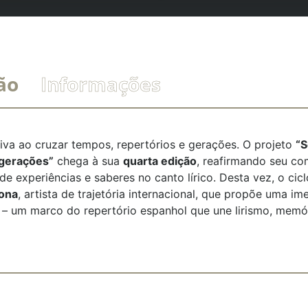
ão
Informações
va ao cruzar tempos, repertórios e gerações. O projeto
“S
 gerações”
chega à sua
quarta edição
, reafirmando seu c
 de experiências e saberes no canto lírico. Desta vez, o ci
ona
, artista de trajetória internacional, que propõe uma i
 – um marco do repertório espanhol que une lirismo, memór