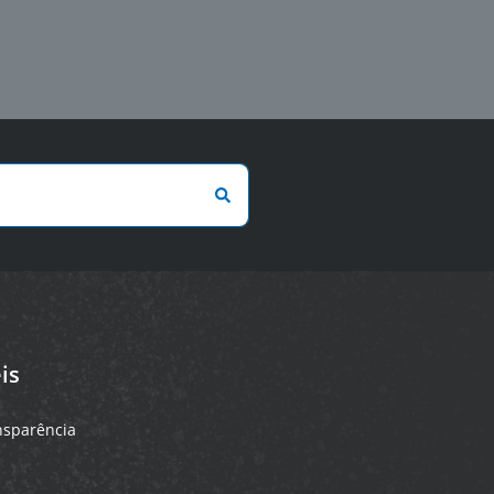
is
ansparência