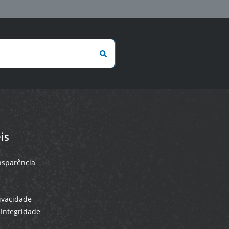
is
ansparência
rivacidade
Integridade