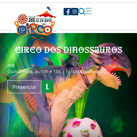
Circo dos Dinossauros
a
de
Quinta-feira, às 11h e 15h | Entrada Gratuita
Presencial