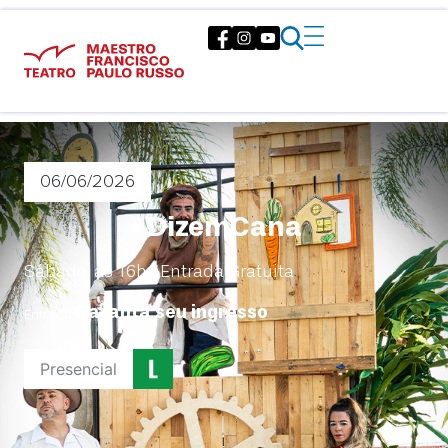
06/06
/2026
DizemCana
Sábado, às 16h | Entrada Gratuita
Garanta seu ingresso
Entrada:
Presencial