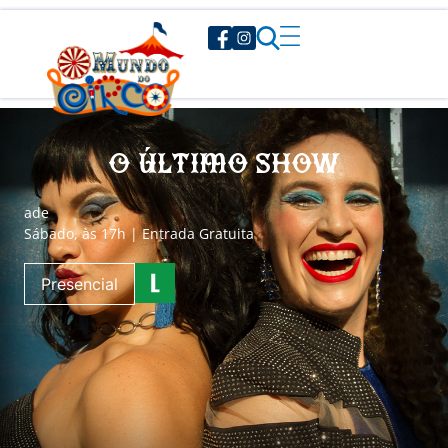
O Último Show
a
de
Sábado, às 17h | Entrada Gratuita
Presencial