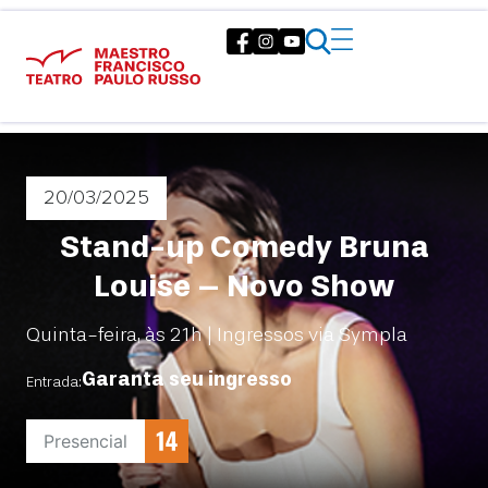
20/03
/2025
Stand-up Comedy Bruna
Louise – Novo Show
Quinta-feira, às 21h | Ingressos via Sympla
Garanta seu ingresso
Entrada:
Presencial