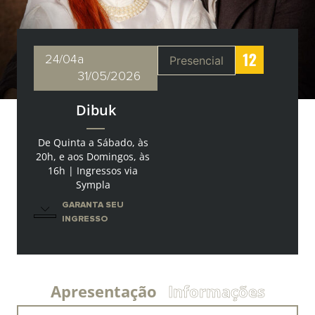
24/04
a
Presencial
31/05/2026
Dibuk
De Quinta a Sábado, às
20h, e aos Domingos, às
16h
| Ingressos via
Sympla
GARANTA SEU
INGRESSO
Apresentação
Informações