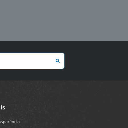
is
ansparência