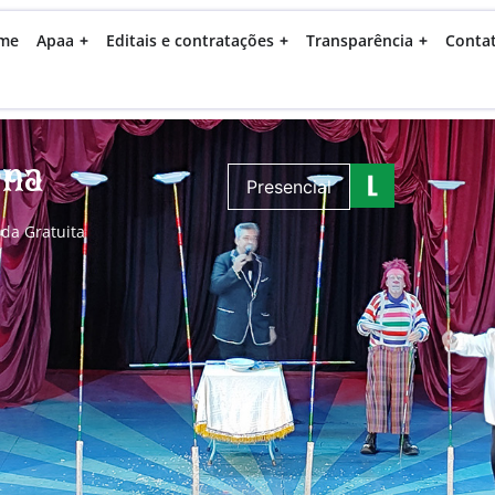
me
Apaa
Editais e contratações
Transparência
Conta
ena
Presencial
ada Gratuita