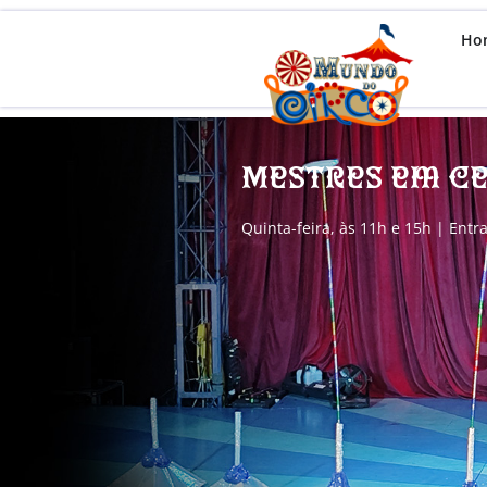
Ho
Mestres em C
Quinta-feira, às 11h e 15h | Entr