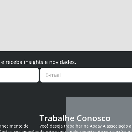
 e receba insights e novidades.
E-mail
Trabalhe Conosco
ornecimento de
Você deseja trabalhar na Apaa? A associação 
úncias, reclamações
da Arte espera pelo cadastro do seu currículo.