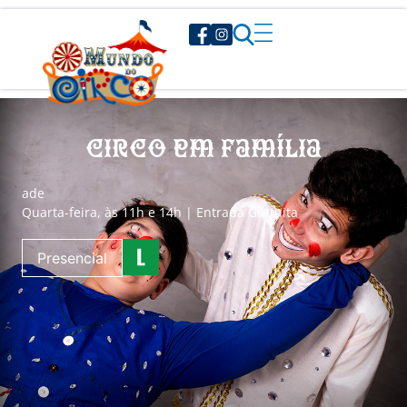
Circo em Família
a
de
Quarta-feira, às 11h e 14h | Entrada Gratuita
Presencial