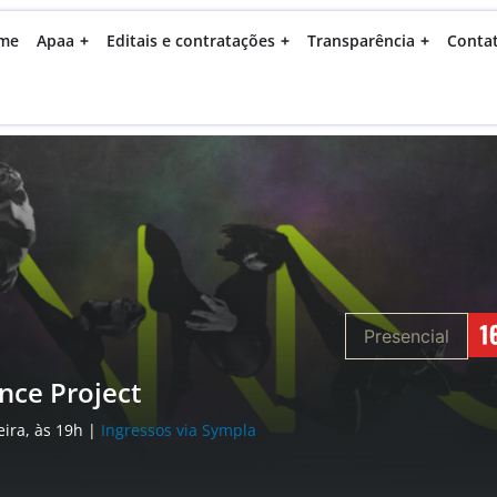
me
Apaa
Editais e contratações
Transparência
Conta
Presencial
ce Project
eira, às 19h |
Ingressos via Sympla