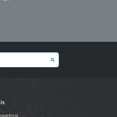
is
ansparência