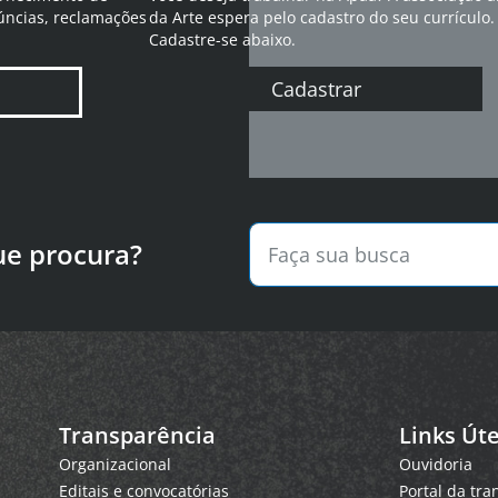
úncias, reclamações
da Arte espera pelo cadastro do seu currículo.
Cadastre-se abaixo.
Cadastrar
ue procura?
Transparência
Links Úte
Organizacional
Ouvidoria
Editais e convocatórias
Portal da tr