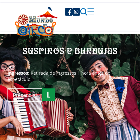
Suspiros e Burbujas
a
de
Ingressos:
Retirada de ingressos 1 hora antes do
espetáculo.
Presencial