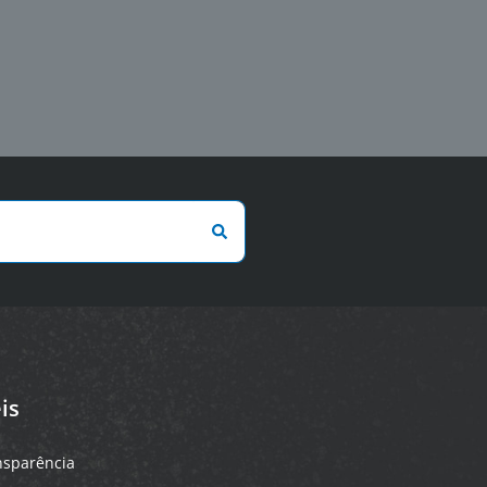
is
ansparência