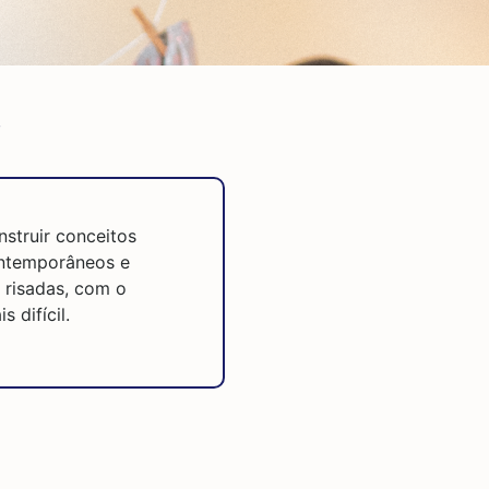
s
struir conceitos
ontemporâneos e
 risadas, com o
 difícil.