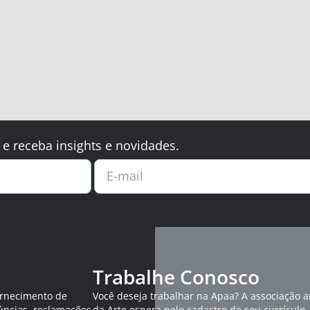
 e receba insights e novidades.
E-mail
Trabalhe Conosco
ornecimento de
Você deseja trabalhar na Apaa? A associação 
úncias, reclamações
da Arte espera pelo cadastro do seu currículo.