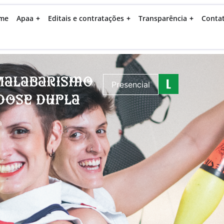
me
Apaa
Editais e contratações
Transparência
Conta
Malabarismo
Presencial
Dose Dupla
a