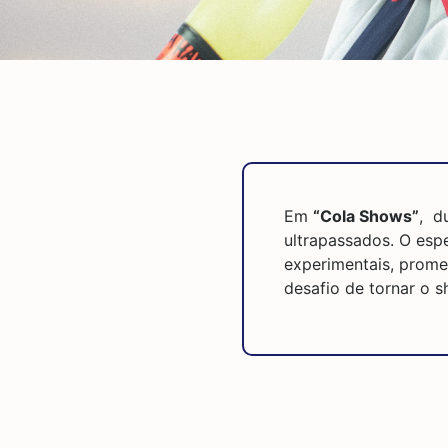
Em
“Cola Shows”
, d
ultrapassados. O es
experimentais, prome
desafio de tornar o s