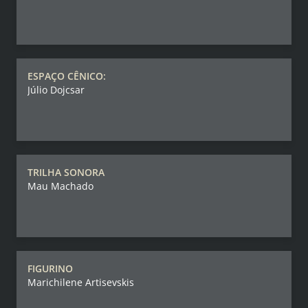
ESPAÇO CÊNICO:
Júlio Dojcsar
TRILHA SONORA
Mau Machado
FIGURINO
Marichilene Artisevskis