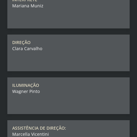
Mariana Muniz
DIREÇÃO
Clara Carvalho
ILUMINAÇÃO
Wagner Pinto
ASSISTÊNCIA DE DIREÇÃO:
Marcella Vicentini