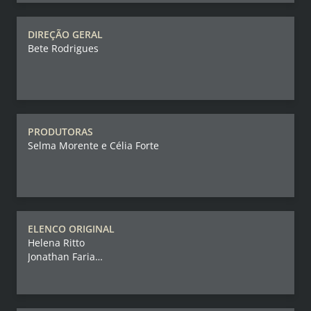
DIREÇÃO GERAL
Bete Rodrigues
PRODUTORAS
Selma Morente e Célia Forte
ELENCO ORIGINAL
Helena Ritto
Jonathan Faria
Mafalda Pequenino
* Fernanda Ventura (alternante)