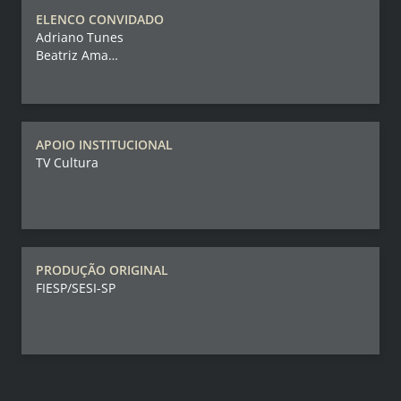
ELENCO CONVIDADO
Adriano Tunes
Beatriz Amado
Carol Bezerra
Jana Figarella
Rafael Boese
Thiago Mota
APOIO INSTITUCIONAL
TV Cultura
PRODUÇÃO ORIGINAL
FIESP/SESI-SP