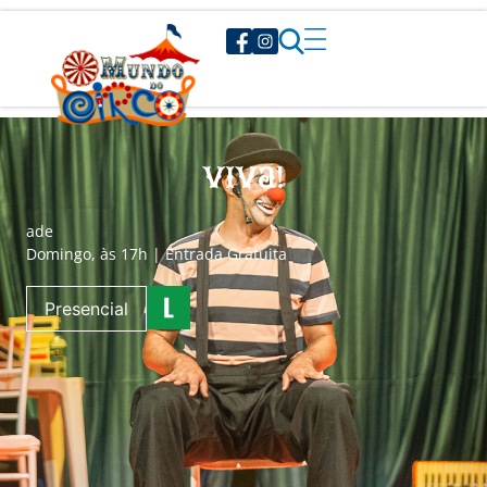
Viva!
a
de
Domingo, às 17h | Entrada Gratuita
Presencial