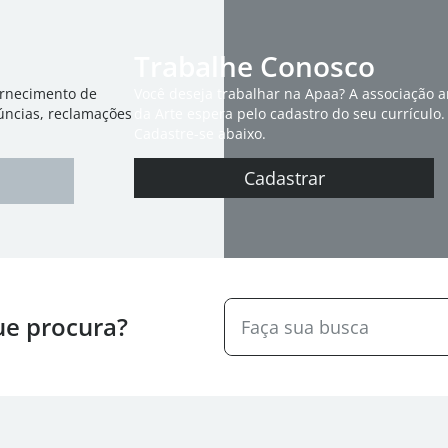
Trabalhe Conosco
ornecimento de
Você deseja trabalhar na Apaa? A associação 
úncias, reclamações
da Arte espera pelo cadastro do seu currículo.
Cadastre-se abaixo.
Cadastrar
ue procura?