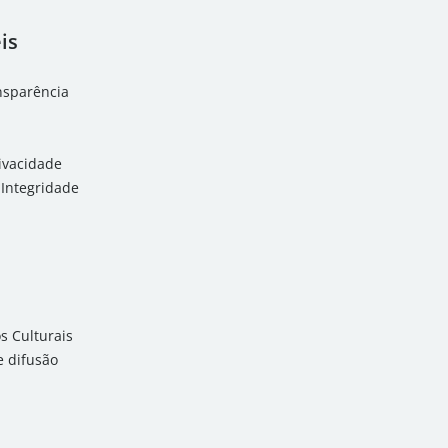
is
ansparência
rivacidade
Integridade
 Culturais
 difusão