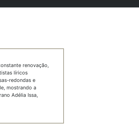
 constante renovação,
stas líricos
esas-redondas e
le, mostrando a
ano Adélia Issa,