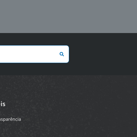
is
ansparência