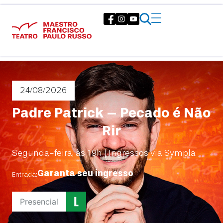
24/08
/2026
Padre Patrick – Pecado é Não
Rir
Segunda-feira, às 19h | Ingressos via Sympla
Garanta seu ingresso
Entrada:
Presencial